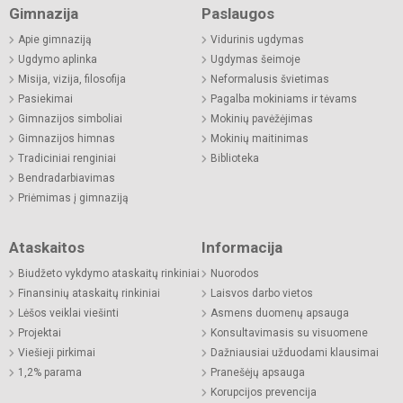
Gimnazija
Paslaugos
Apie gimnaziją
Vidurinis ugdymas
Ugdymo aplinka
Ugdymas šeimoje
Misija, vizija, filosofija
Neformalusis švietimas
Pasiekimai
Pagalba mokiniams ir tėvams
Gimnazijos simboliai
Mokinių pavėžėjimas
Gimnazijos himnas
Mokinių maitinimas
Tradiciniai renginiai
Biblioteka
Bendradarbiavimas
Priėmimas į gimnaziją
Ataskaitos
Informacija
Biudžeto vykdymo ataskaitų rinkiniai
Nuorodos
Finansinių ataskaitų rinkiniai
Laisvos darbo vietos
Lėšos veiklai viešinti
Asmens duomenų apsauga
Projektai
Konsultavimasis su visuomene
Viešieji pirkimai
Dažniausiai užduodami klausimai
1,2% parama
Pranešėjų apsauga
Korupcijos prevencija