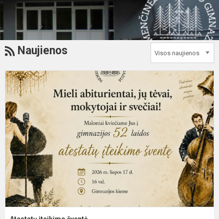
RSS
Naujienos
A
į
š