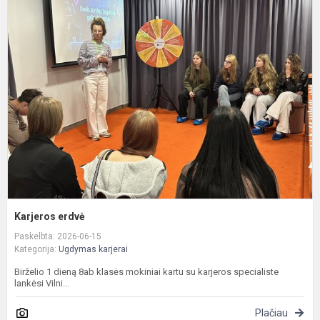
K
e
Karjeros erdvė
Paskelbta: 2026-06-15
Kategorija:
Ugdymas karjerai
Birželio 1 dieną 8ab klasės mokiniai kartu su karjeros specialiste
lankėsi Vilni...
Plačiau