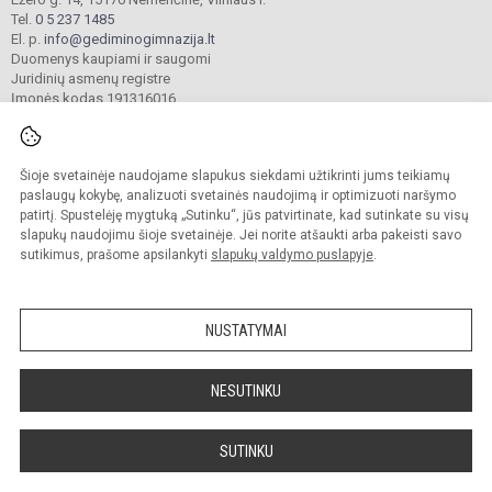
Tel.
0 5 237 1485
El. p.
info@gediminogimnazija.lt
Duomenys kaupiami ir saugomi
Juridinių asmenų registre
Įmonės kodas 191316016
Šioje svetainėje naudojame slapukus siekdami užtikrinti jums teikiamų
© 2025. Vilniaus r. Nemenčinės Gedimino gimnazija. Visos teisės saugomos.
Kopijuoti turinį be raštiško įstaigos administracijos sutikimo griežtai draudžiama.
paslaugų kokybę, analizuoti svetainės naudojimą ir optimizuoti naršymo
patirtį. Spustelėję mygtuką „Sutinku“, jūs patvirtinate, kad sutinkate su visų
Versija neįgaliesiems
Slapukų valdymas
slapukų naudojimu šioje svetainėje. Jei norite atšaukti arba pakeisti savo
sutikimus, prašome apsilankyti
slapukų valdymo puslapyje
.
Sumanus būdas atnaujinti
mokyklos interneto
svetainę
NUSTATYMAI
NESUTINKU
SUTINKU