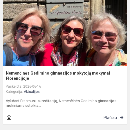
g
m
m
F
Nemenčinės Gedimino gimnazijos mokytojų mokymai
Florencijoje
Paskelbta: 2026-06-16
Kategorija:
Aktualijos
Vykdant Erasmus+ akreditaciją, Nemenčinės Gedimino gimnazijos
mokiniams suteikia...
Plačiau