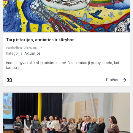
Tarp istorijos, atminties ir kūrybos
Paskelbta: 2026-06-17
Kategorija:
Aktualijos
Istorija gyva tol, kol ją prisimename. Dar stipriau ji prabyla tada, kai
tampa j...
Plačiau
Ž
m
–
d
a