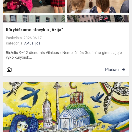
Kūrybiškumo stovykla „Azija“
Paskelbta: 2026-06-17
Kategorija:
Aktualijos
Birželio 9–12 dienomis Vilniaus r. Nemenčinės Gedimino gimnazijoje
vyko kūrybišk...
Plačiau
T
i
a
ir
k