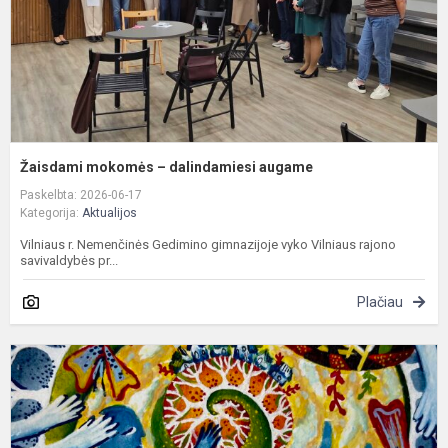
Žaisdami mokomės – dalindamiesi augame
Paskelbta: 2026-06-17
Kategorija:
Aktualijos
Vilniaus r. Nemenčinės Gedimino gimnazijoje vyko Vilniaus rajono
savivaldybės pr...
Plačiau
S
p
–
N