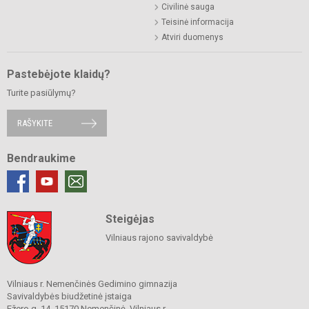
Civilinė sauga
Teisinė informacija
Atviri duomenys
Pastebėjote klaidų?
Turite pasiūlymų?
RAŠYKITE
Bendraukime
Steigėjas
Vilniaus rajono savivaldybė
Vilniaus r. Nemenčinės Gedimino gimnazija
Savivaldybės biudžetinė įstaiga
Ežero g. 14, 15170 Nemenčinė, Vilniaus r.