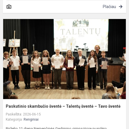
Plačiau
P
s
š
–
T
š
–
T
š
Paskutinio skambučio šventė – Talentų šventė – Tavo šventė
Paskelbta: 2026-06-15
Kategorija:
Renginiai
Birželio 11 dieną Nemenčinės Gedimino gimnazijoje nuaidėjo