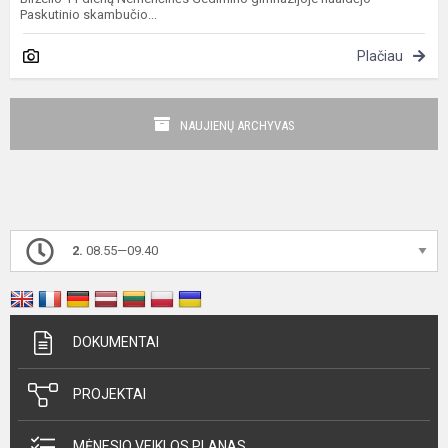
Paskutinio skambučio...
Plačiau
NAUJIENŲ ARCHYVAS
2.
08.55—09.40
DOKUMENTAI
PROJEKTAI
MĖNESIO VEIKLOS PLANAS