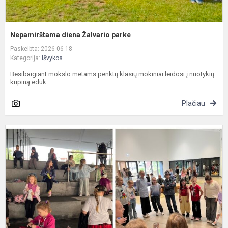
Nepamirštama diena Žalvario parke
Paskelbta: 2026-06-18
Kategorija:
Išvykos
Besibaigiant mokslo metams penktų klasių mokiniai leidosi į nuotykių
kupiną eduk...
Plačiau
K
s
„