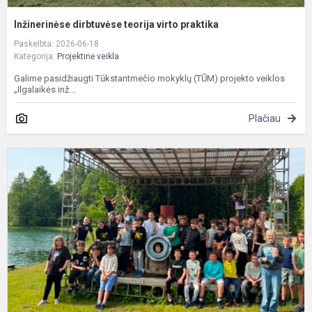
Inžinerinėse dirbtuvėse teorija virto praktika
Paskelbta: 2026-06-18
Kategorija:
Projektinė veikla
Galime pasidžiaugti Tūkstantmečio mokyklų (TŪM) projekto veiklos
„Ilgalaikės inž...
Plačiau
N
d
Ž
p