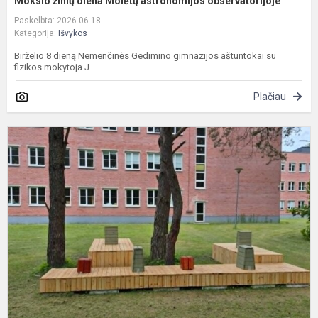
Mokslo žinių diena Molėtų astronomijos observatorijoje
Paskelbta: 2026-06-18
Kategorija:
Išvykos
Birželio 8 dieną Nemenčinės Gedimino gimnazijos aštuntokai su
fizikos mokytoja J...
Plačiau
I
d
t
v
p