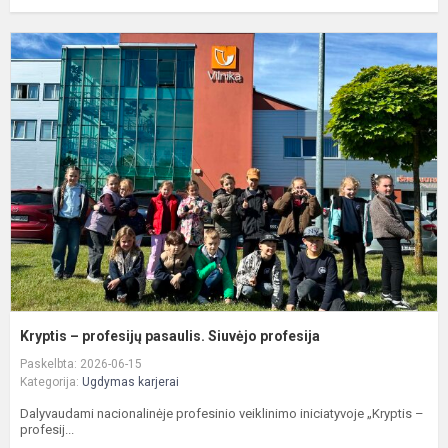
K
–
p
p
S
p
Kryptis – profesijų pasaulis. Siuvėjo profesija
Paskelbta: 2026-06-15
Kategorija:
Ugdymas karjerai
Dalyvaudami nacionalinėje profesinio veiklinimo iniciatyvoje „Kryptis –
profesij...