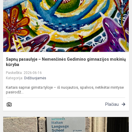
G
g
m
kū
Sapnų pasaulyje – Nemenčinės Gedimino gimnazijos mokinių
kūryba
Paskelbta: 2026-06-16
Kategorija:
Didžiuojamės
Kartais sapnai gimsta tyloje – iš nuojautos, spalvos, netikėtai mintyse
pasirodž...
Plačiau
N
G