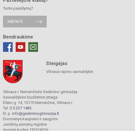
Pastebėjote klaidų?
Turite pasiūlymų?
RAŠYKITE
Bendraukime
Steigėjas
Vilniaus rajono savivaldybė
Vilniaus r. Nemenčinės Gedimino gimnazija
Savivaldybės biudžetinė įstaiga
Ežero g. 14, 15170 Nemenčinė, Vilniaus r.
Tel.
0 5 237 1485
El. p.
info@gediminogimnazija.lt
Duomenys kaupiami ir saugomi
Juridinių asmenų registre
Įmonės kodas 191316016