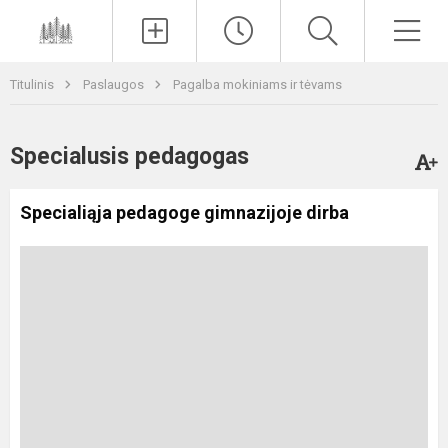
Paieška
Men
Titulinis
Paslaugos
Pagalba mokiniams ir tėvams
Specialusis pedagogas
Specialiąja pedagoge gimnazijoje dirba