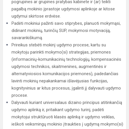
pogrupines ar grupines pratybas kabinete ir (ar) teikti
pagalbą mokinio įprastoje ugdymosi aplinkoje ar kitose
ugdymui skirtose erdvėse.
Padėti mokiniui pažinti savo stiprybes, planuoti mokymąsi,
didinant mokinių, turinčių SUP, mokymosi motyvaciją,
savarankiškumą.
Prireikus stebėti mokinį ugdymo procese, kartu su
mokytoju parinkti mokymo(si) strategijas, priemones
(informacinių-komunikacinių technologijų, kompensacinės
ugdymosi technikos, skaitmenines, augmentinės ir
alternatyviosios komunikacijos priemones), padedančias
lavinti mokinių nepakankamai išlavėjusias funkcijas,
kognityvinius ar kitus procesus, įgalinti jį dalyvauti ugdymo
procese.
Dalyvauti kuriant universalaus dizaino principus atitinkančią
ugdymo aplinką ir, pritaikant ugdymo turinį, padėti
mokytojui struktūruoti klasės aplinką ir ugdymo veiklas,
ieškoti veiksmingų mokinio įtraukties į ugdymą mokymo(si)