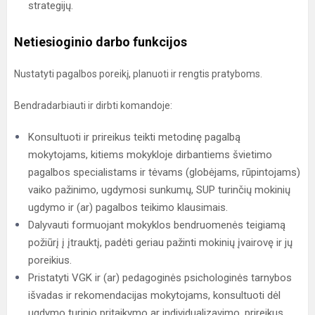
strategijų.
Netiesioginio darbo funkcijos
Nustatyti pagalbos poreikį, planuoti ir rengtis pratyboms.
Bendradarbiauti ir dirbti komandoje:
Konsultuoti ir prireikus teikti metodinę pagalbą
mokytojams, kitiems mokykloje dirbantiems švietimo
pagalbos specialistams ir tėvams (globėjams, rūpintojams)
vaiko pažinimo, ugdymosi sunkumų, SUP turinčių mokinių
ugdymo ir (ar) pagalbos teikimo klausimais.
Dalyvauti formuojant mokyklos bendruomenės teigiamą
požiūrį į įtrauktį, padėti geriau pažinti mokinių įvairovę ir jų
poreikius.
Pristatyti VGK ir (ar) pedagoginės psichologinės tarnybos
išvadas ir rekomendacijas mokytojams, konsultuoti dėl
ugdymo turinio pritaikymo ar individualizavimo, prireikus