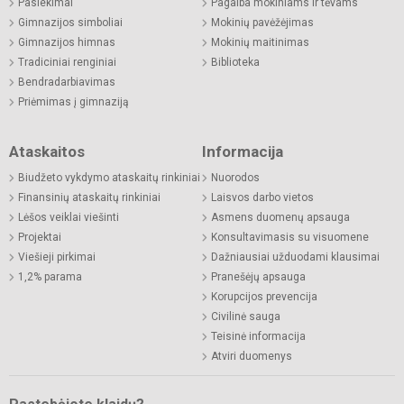
Pasiekimai
Pagalba mokiniams ir tėvams
Gimnazijos simboliai
Mokinių pavėžėjimas
Gimnazijos himnas
Mokinių maitinimas
Tradiciniai renginiai
Biblioteka
Bendradarbiavimas
Priėmimas į gimnaziją
Ataskaitos
Informacija
Biudžeto vykdymo ataskaitų rinkiniai
Nuorodos
Finansinių ataskaitų rinkiniai
Laisvos darbo vietos
Lėšos veiklai viešinti
Asmens duomenų apsauga
Projektai
Konsultavimasis su visuomene
Viešieji pirkimai
Dažniausiai užduodami klausimai
1,2% parama
Pranešėjų apsauga
Korupcijos prevencija
Civilinė sauga
Teisinė informacija
Atviri duomenys