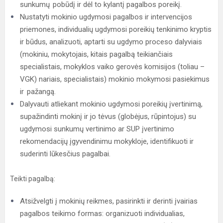
sunkumų pobūdį ir dėl to kylantį pagalbos poreikį.
Nustatyti mokinio ugdymosi pagalbos ir intervencijos
priemones, individualių ugdymosi poreikių tenkinimo kryptis
ir būdus, analizuoti, aptarti su ugdymo proceso dalyviais
(mokiniu, mokytojais, kitais pagalbą teikiančiais
specialistais, mokyklos vaiko gerovės komisijos (toliau –
VGK) nariais, specialistais) mokinio mokymosi pasiekimus
ir pažangą.
Dalyvauti atliekant mokinio ugdymosi poreikių įvertinimą,
supažindinti mokinį ir jo tėvus (globėjus, rūpintojus) su
ugdymosi sunkumų vertinimo ar SUP įvertinimo
rekomendacijų įgyvendinimu mokykloje, identifikuoti ir
suderinti lūkesčius pagalbai.
Teikti pagalbą:
Atsižvelgti į mokinių reikmes, pasirinkti ir derinti įvairias
pagalbos teikimo formas: organizuoti individualias,