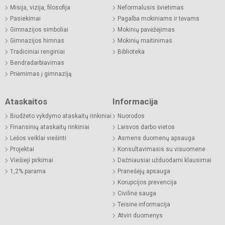
Misija, vizija, filosofija
Neformalusis švietimas
Pasiekimai
Pagalba mokiniams ir tėvams
Gimnazijos simboliai
Mokinių pavėžėjimas
Gimnazijos himnas
Mokinių maitinimas
Tradiciniai renginiai
Biblioteka
Bendradarbiavimas
Priėmimas į gimnaziją
Ataskaitos
Informacija
Biudžeto vykdymo ataskaitų rinkiniai
Nuorodos
Finansinių ataskaitų rinkiniai
Laisvos darbo vietos
Lėšos veiklai viešinti
Asmens duomenų apsauga
Projektai
Konsultavimasis su visuomene
Viešieji pirkimai
Dažniausiai užduodami klausimai
1,2% parama
Pranešėjų apsauga
Korupcijos prevencija
Civilinė sauga
Teisinė informacija
Atviri duomenys