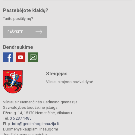
Pastebėjote klaidų?
Turite pasiūlymų?
RAŠYKITE
Bendraukime
Steigėjas
Vilniaus rajono savivaldybė
Vilniaus r. Nemenčinės Gedimino gimnazija
Savivaldybės biudžetinė įstaiga
Ežero g. 14, 15170 Nemenčinė, Vilniaus r.
Tel.
0 5 237 1485
El. p.
info@gediminogimnazija.lt
Duomenys kaupiami ir saugomi
Juridinių asmenų registre