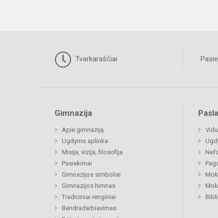
Tvarkaraščiai
Pasie
Gimnazija
Pasl
Apie gimnaziją
Vidu
Ugdymo aplinka
Ugd
Misija, vizija, filosofija
Nefo
Pasiekimai
Paga
Gimnazijos simboliai
Moki
Gimnazijos himnas
Moki
Tradiciniai renginiai
Bibl
Bendradarbiavimas