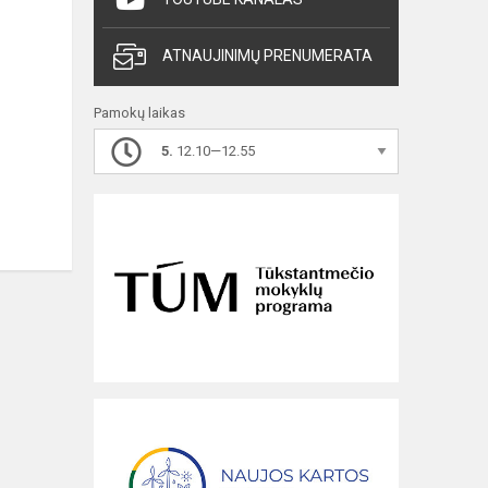
ATNAUJINIMŲ PRENUMERATA
Pamokų laikas
5.
12.10—12.55