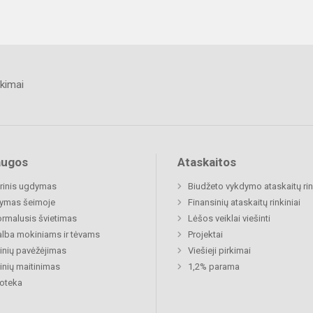
kimai
augos
Ataskaitos
rinis ugdymas
Biudžeto vykdymo ataskaitų rin
ymas šeimoje
Finansinių ataskaitų rinkiniai
rmalusis švietimas
Lėšos veiklai viešinti
lba mokiniams ir tėvams
Projektai
nių pavėžėjimas
Viešieji pirkimai
nių maitinimas
1,2% parama
ioteka