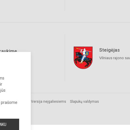
Steigėjas
raukime
Vilniaus rajono sa
ums
ir
 jūs
Versija neįgaliesiems
Slapukų valdymas
s, prašome
INKU