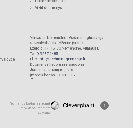
Teisinė informacija
Atviri duomenys
Vilniaus r. Nemenčinės Gedimino gimnazija
Savivaldybės biudžetinė įstaiga
Ežero g. 14, 15170 Nemenčinė, Vilniaus r.
Tel.
0 5 237 1485
El. p.
info@gediminogimnazija.lt
vivaldybė
Duomenys kaupiami ir saugomi
Juridinių asmenų registre
Įmonės kodas 191316016
Sumanus būdas atnaujinti
mokyklos interneto
svetainę