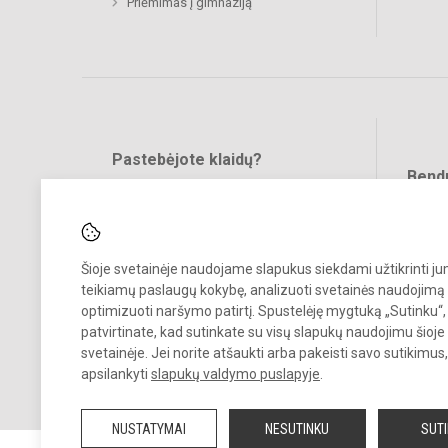
Priėmimas į gimnaziją
Pastebėjote klaidų?
Bend
Turite pasiūlymų?
RAŠYKITE
Šioje svetainėje naudojame slapukus siekdami užtikrinti j
teikiamų paslaugų kokybę, analizuoti svetainės naudojimą 
optimizuoti naršymo patirtį. Spustelėję mygtuką „Sutinku“,
patvirtinate, kad sutinkate su visų slapukų naudojimu šioje
© 2025. Vilniaus r. Nemenčinės Gedimino gimnazija. Visos teisės
svetainėje. Jei norite atšaukti arba pakeisti savo sutikimu
saugomos.
apsilankyti
slapukų valdymo puslapyje
.
Kopijuoti turinį be raštiško įstaigos administracijos sutikimo griežtai
draudžiama.
NUSTATYMAI
NESUTINKU
SUT