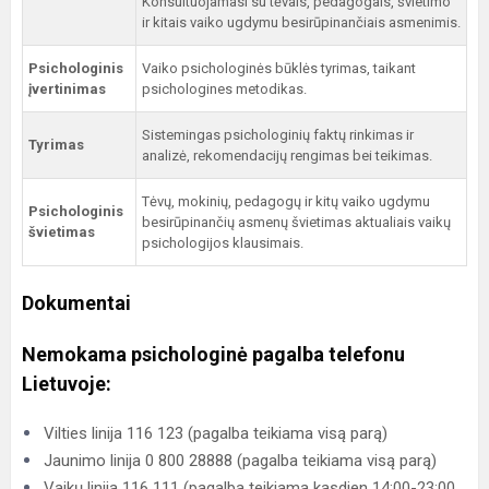
Konsultuojamasi su tėvais, pedagogais, švietimo
ir kitais vaiko ugdymu besirūpinančiais asmenimis.
Psichologinis
Vaiko psichologinės būklės tyrimas, taikant
įvertinimas
psichologines metodikas.
Sistemingas psichologinių faktų rinkimas ir
Tyrimas
analizė, rekomendacijų rengimas bei teikimas.
Tėvų, mokinių, pedagogų ir kitų vaiko ugdymu
Psichologinis
besirūpinančių asmenų švietimas aktualiais vaikų
švietimas
psichologijos klausimais.
Dokumentai
Nemokama psichologinė pagalba telefonu
Lietuvoje:
Vilties linija 116 123 (pagalba teikiama visą parą)
Jaunimo linija 0 800 28888 (pagalba teikiama visą parą)
Vaikų linija 116 111 (pagalba teikiama kasdien 14:00-23:00