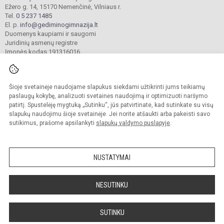
Ežero g. 14, 15170 Nemenčinė, Vilniaus r.
Tel.
0 5 237 1485
El. p.
info@gediminogimnazija.lt
Duomenys kaupiami ir saugomi
Juridinių asmenų registre
Įmonės kodas 191316016
Šioje svetainėje naudojame slapukus siekdami užtikrinti jums teikiamų
© 2025. Vilniaus r. Nemenčinės Gedimino gimnazija. Visos teisės saugomos.
Kopijuoti turinį be raštiško įstaigos administracijos sutikimo griežtai draudžiama.
paslaugų kokybę, analizuoti svetainės naudojimą ir optimizuoti naršymo
patirtį. Spustelėję mygtuką „Sutinku“, jūs patvirtinate, kad sutinkate su visų
Versija neįgaliesiems
Slapukų valdymas
slapukų naudojimu šioje svetainėje. Jei norite atšaukti arba pakeisti savo
sutikimus, prašome apsilankyti
slapukų valdymo puslapyje
.
Sumanus būdas atnaujinti
mokyklos interneto
svetainę
NUSTATYMAI
NESUTINKU
SUTINKU