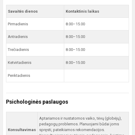
Savaitės dienos
Kontaktinis laikas
Pirmadienis
8.00–15.00
Antradienis
8.00–15.00
Trečiadienis
8.00–15.00
Ketvirtadienis
8.00–15.00
Penktadienis
Psichologinės paslaugos
Aptariamos ir nustatomos vaiko, tėvų (globėjų),
pedagogų problemos. Planuojami būdai joms
Konsultavimas
spręsti, pateikiamos rekomendacijos.