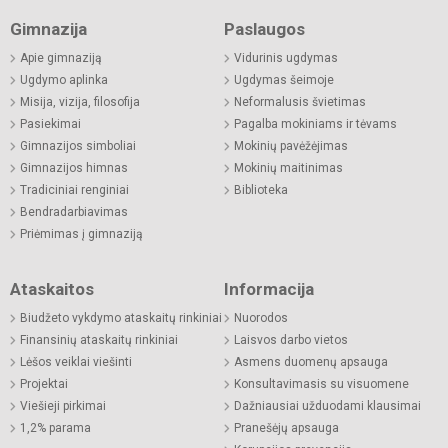
Gimnazija
Paslaugos
Apie gimnaziją
Vidurinis ugdymas
Ugdymo aplinka
Ugdymas šeimoje
Misija, vizija, filosofija
Neformalusis švietimas
Pasiekimai
Pagalba mokiniams ir tėvams
Gimnazijos simboliai
Mokinių pavėžėjimas
Gimnazijos himnas
Mokinių maitinimas
Tradiciniai renginiai
Biblioteka
Bendradarbiavimas
Priėmimas į gimnaziją
Ataskaitos
Informacija
Biudžeto vykdymo ataskaitų rinkiniai
Nuorodos
Finansinių ataskaitų rinkiniai
Laisvos darbo vietos
Lėšos veiklai viešinti
Asmens duomenų apsauga
Projektai
Konsultavimasis su visuomene
Viešieji pirkimai
Dažniausiai užduodami klausimai
1,2% parama
Pranešėjų apsauga