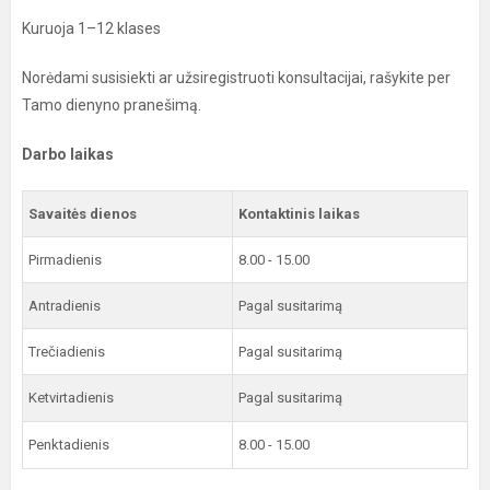
Kuruoja 1–12 klases
Norėdami susisiekti ar užsiregistruoti konsultacijai, rašykite per
Tamo dienyno pranešimą.
Darbo laikas
Savaitės dienos
Kontaktinis laikas
Pirmadienis
8.00 - 15.00
Antradienis
Pagal susitarimą
Trečiadienis
Pagal susitarimą
Ketvirtadienis
Pagal susitarimą
Penktadienis
8.00 - 15.00