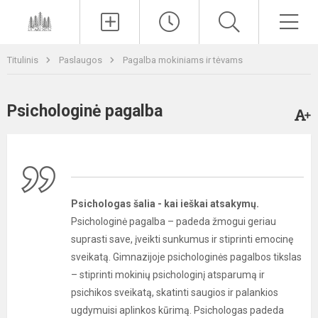
Paieška
Men
Titulinis
Paslaugos
Pagalba mokiniams ir tėvams
Psichologinė pagalba
Psichologas šalia - kai ieškai atsakymų.
Psichologinė pagalba – padeda žmogui geriau
suprasti save, įveikti sunkumus ir stiprinti emocinę
sveikatą. Gimnazijoje psichologinės pagalbos tikslas
– stiprinti mokinių psichologinį atsparumą ir
psichikos sveikatą, skatinti saugios ir palankios
ugdymuisi aplinkos kūrimą. Psichologas padeda