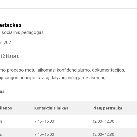
čerbickas
 socialinis pedagogas
r. 207
12 klases
mo proceso metu laikomasi konfidencialumo, dokumentacijos,
saugos principo iš visų dalyvaujančių jame asmenų.
kas
dienos
Kontaktinis laikas
Pietų pertrauka
is
7.45–15.00
12.00–12.30
s
7.45–15.00
12.00–12.30