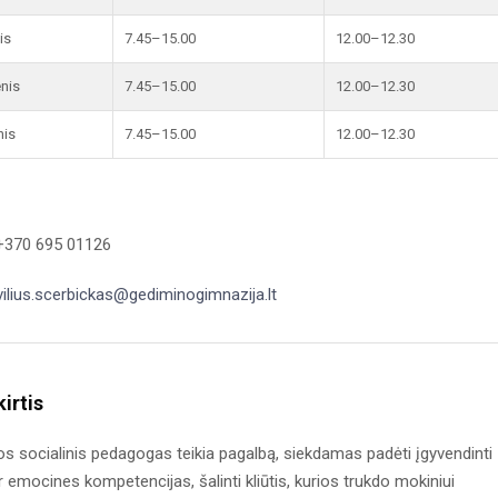
is
7.45–15.00
12.00–12.30
enis
7.45–15.00
12.00–12.30
nis
7.45–15.00
12.00–12.30
 +370 695 01126
vilius.scerbickas@gediminogimnazija.lt
irtis
 socialinis pedagogas teikia pagalbą, siekdamas padėti įgyvendinti
ir emocines kompetencijas, šalinti kliūtis, kurios trukdo mokiniui