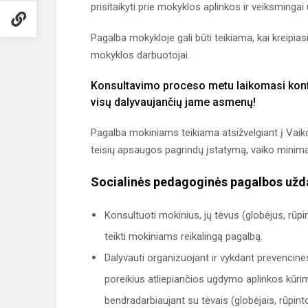
prisitaikyti prie mokyklos aplinkos ir veiksmingai 
Pagalba mokykloje gali būti teikiama, kai kreipiasi
mokyklos darbuotojai.
Konsultavimo proceso metu laikomasi kon
visų dalyvaujančių jame asmenų!
Pagalba mokiniams teikiama atsižvelgiant į Vaiko
teisių apsaugos pagrindų įstatymą, vaiko minimal
Socialinės pedagoginės pagalbos užda
Konsultuoti mokinius, jų tėvus (globėjus, rū
teikti mokiniams reikalingą pagalbą.
Dalyvauti organizuojant ir vykdant prevencines
poreikius atliepiančios ugdymo aplinkos kūrim
bendradarbiaujant su tėvais (globėjais, rūpint