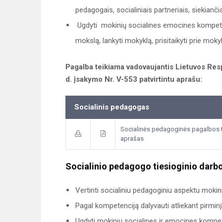
pedagogais, socialiniais partneriais, siekianči
Ugdyti mokinių socialines emocines kompetencij
mokslą, lankyti mokyklą, prisitaikyti prie moky
Pagalba teikiama vadovaujantis Lietuvos Res
d. įsakymo Nr. V-553 patvirtintu aprašu:
Socialinis pedagogas
Socialinės pedagoginės pagalbos t
aprašas
Socialinio pedagogo tiesioginio darbo
Vertinti socialiniu pedagoginiu aspektu mokin
Pagal kompetenciją dalyvauti atliekant pirminį
Ugdyti mokinių socialines ir emocines kompet