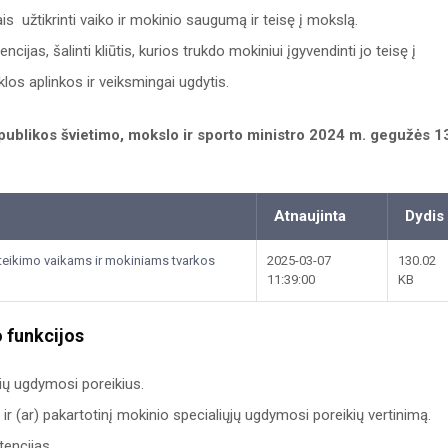
ais užtikrinti vaiko ir mokinio saugumą ir teisę į mokslą.
as, šalinti kliūtis, kurios trukdo mokiniui įgyvendinti jo teisę į
klos aplinkos ir veiksmingai ugdytis.
publikos švietimo, mokslo ir sporto ministro 2024 m. gegužės 1
Atnaujinta
Dydis
eikimo vaikams ir mokiniams tvarkos
2025-03-07
130.02
11:39:00
KB
 funkcijos
ių ugdymosi poreikius.
 ir (ar) pakartotinį mokinio specialiųjų ugdymosi poreikių vertinimą.
encijas.