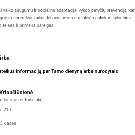
i vaiko saugumu ir socialine adaptacija, vykdo patyčių prevenciją, kar
egomis sprendžia vaikui dėl neigiamos socialinės aplinkos kylančius
teises ir primena pareigas.
irba
pateikus informaciją per Tamo dienyną arba nurodytais
 Kriaučiūnienė
pedagogė metodininkė
r. 210
5 klases