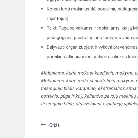
Konsultuoti mokinius dėl socialinių pedagogi
rūpintojus).
Teikti Pagalbą vaikams ir mokiniams, kai ją 
pedagoginės psichologinės tarnybos vadovas
Dalyvauti organizuojant ir vykdyti prevencines
poreikius atliepiančios ugdymo aplinkos kūrim
Mokiniams, kurie mokosi kasdieniu mokymo pro
Mokiniams, kurie mokosi nuotoliniu mokymo pro
tiesioginiu būdu. Karantino, ekstremalios situac
potvynis, pūga ir kt.), keliančio pavojų mokinių 
tiesioginiu būdu, atsižvelgiant į ypatingų aplink
Grįžti