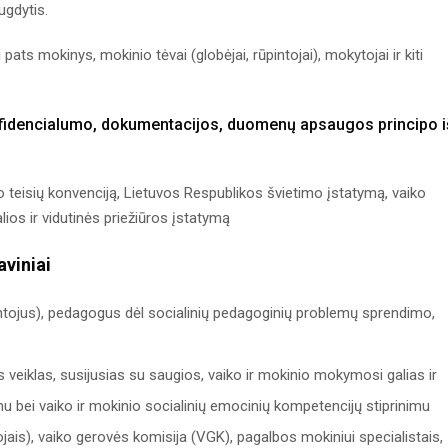
ugdytis.
 pats mokinys, mokinio tėvai (globėjai, rūpintojai), mokytojai ir kiti
fidencialumo, dokumentacijos, duomenų apsaugos principo i
 teisių konvenciją, Lietuvos Respublikos švietimo įstatymą, vaiko
ios ir vidutinės priežiūros įstatymą
viniai
pintojus), pedagogus dėl socialinių pedagoginių problemų sprendimo,
 veiklas, susijusias su saugios, vaiko ir mokinio mokymosi galias ir
u bei vaiko ir mokinio socialinių emocinių kompetencijų stiprinimu
ojais), vaiko gerovės komisija (VGK), pagalbos mokiniui specialistais,