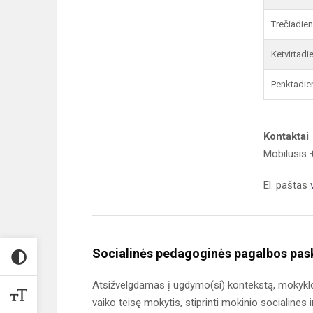
Trečiadien
Ketvirtadi
Penktadie
Kontaktai
Mobilusis
El. paštas
Socialinės pedagoginės pagalbos pask
Atsižvelgdamas į ugdymo(si) kontekstą, mokyklos
vaiko teisę mokytis, stiprinti mokinio socialines 