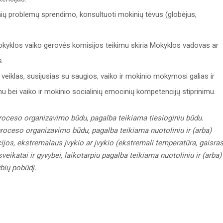
nių problemų sprendimo, konsultuoti mokinių tėvus (globėjus,
Mokyklos vaiko gerovės komisijos teikimu skiria Mokyklos vadovas ar
.
 veiklas, susijusias su saugios, vaiko ir mokinio mokymosi galias ir
u bei vaiko ir mokinio socialinių emocinių kompetencijų stiprinimu.
ceso organizavimo būdu, pagalba teikiama tiesioginiu būdu.
ceso organizavimo būdu, pagalba teikiama nuotoliniu ir (arba)
ijos, ekstremalaus įvykio ar įvykio (ekstremali temperatūra, gaisras
sveikatai ir gyvybei, laikotarpiu pagalba teikiama nuotoliniu ir (arba)
ybių pobūdį.