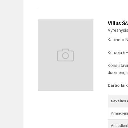
Vilius Š
Vyresnysis
Kabineto N
Kuruoja 6–
Konsultavi
duomenų ap
Darbo lai
Savaitės 
Pirmadien
Antradieni