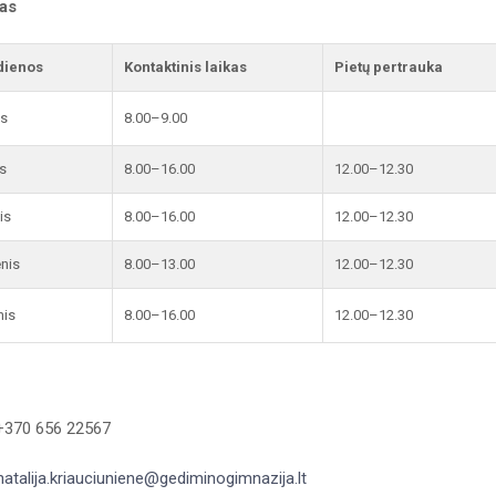
kas
dienos
Kontaktinis laikas
Pietų pertrauka
is
8.00–9.00
s
8.00–16.00
12.00–12.30
is
8.00–16.00
12.00–12.30
enis
8.00–13.00
12.00–12.30
nis
8.00–16.00
12.00–12.30
 +370 656 22567
natalija.kriauciuniene@gediminogimnazija.lt