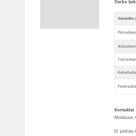
Darbo lai
Savaitės 
Pirmadien
Antradieni
Trečiadien
Ketvirtadi
Penktadie
Kontaktai
Mobilusis
El. paštas