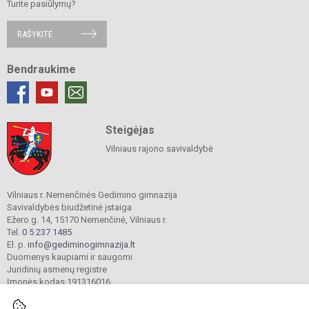
Turite pasiūlymų?
RAŠYKITE
Bendraukime
Steigėjas
Vilniaus rajono savivaldybė
Vilniaus r. Nemenčinės Gedimino gimnazija
Savivaldybės biudžetinė įstaiga
Ežero g. 14, 15170 Nemenčinė, Vilniaus r.
Tel.
0 5 237 1485
El. p.
info@gediminogimnazija.lt
Duomenys kaupiami ir saugomi
Juridinių asmenų registre
Įmonės kodas 191316016