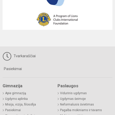
Tvarkaraščiai
Pasiekimai
Gimnazija
Paslaugos
Apie gimnaziją
Vidurinis ugdymas
Ugdymo aplinka
Ugdymas šeimoje
Misija, vizija, filosofija
Neformalusis švietimas
Pasiekimai
Pagalba mokiniams ir tėvams