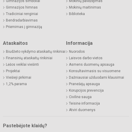
Gimnazijos simboliai
Mokinių pavėžėjimas
Gimnazijos himnas
Mokinių maitinimas
Tradiciniai renginiai
Biblioteka
Bendradarbiavimas
Priėmimas į gimnaziją
Ataskaitos
Informacija
Biudžeto vykdymo ataskaitų rinkiniai
Nuorodos
Finansinių ataskaitų rinkiniai
Laisvos darbo vietos
Lėšos veiklai viešinti
Asmens duomenų apsauga
Projektai
Konsultavimasis su visuomene
Viešieji pirkimai
Dažniausiai užduodami klausimai
1,2% parama
Pranešėjų apsauga
Korupcijos prevencija
Civilinė sauga
Teisinė informacija
Atviri duomenys
Pastebėjote klaidų?