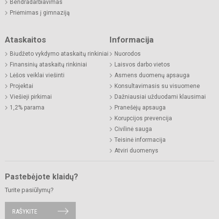
Bendradarbiavimas
Priėmimas į gimnaziją
Ataskaitos
Informacija
Biudžeto vykdymo ataskaitų rinkiniai
Nuorodos
Finansinių ataskaitų rinkiniai
Laisvos darbo vietos
Lėšos veiklai viešinti
Asmens duomenų apsauga
Projektai
Konsultavimasis su visuomene
Viešieji pirkimai
Dažniausiai užduodami klausimai
1,2% parama
Pranešėjų apsauga
Korupcijos prevencija
Civilinė sauga
Teisinė informacija
Atviri duomenys
Pastebėjote klaidų?
Turite pasiūlymų?
RAŠYKITE