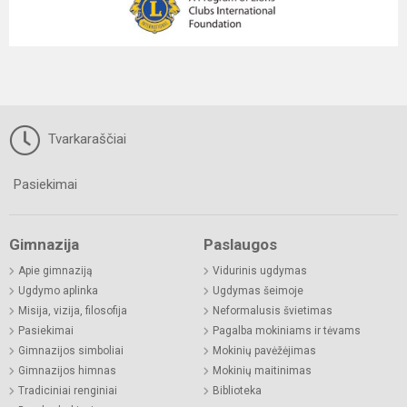
Tvarkaraščiai
Pasiekimai
Gimnazija
Paslaugos
Apie gimnaziją
Vidurinis ugdymas
Ugdymo aplinka
Ugdymas šeimoje
Misija, vizija, filosofija
Neformalusis švietimas
Pasiekimai
Pagalba mokiniams ir tėvams
Gimnazijos simboliai
Mokinių pavėžėjimas
Gimnazijos himnas
Mokinių maitinimas
Tradiciniai renginiai
Biblioteka