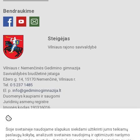
Bendraukime
Steigėjas
Vilniaus rajono savivaldybė
Vilniaus r. Nemenčinės Gedimino gimnazija
Savivaldybės biudžetinė įstaiga
Ežero g. 14, 15170 Nemenčinė, Vilniaus r.
Tel.
0 5 237 1485
El. p.
info@gediminogimnazija.lt
Duomenys kaupiami ir saugomi
Juridinių asmenų registre
Įmonės kodas 191316016
Šioje svetainėje naudojame slapukus siekdami užtikrinti jums teikiamų
© 2025. Vilniaus r. Nemenčinės Gedimino gimnazija. Visos teisės saugomos.
Kopijuoti turinį be raštiško įstaigos administracijos sutikimo griežtai draudžiama.
paslaugų kokybę, analizuoti svetainės naudojimą ir optimizuoti naršymo