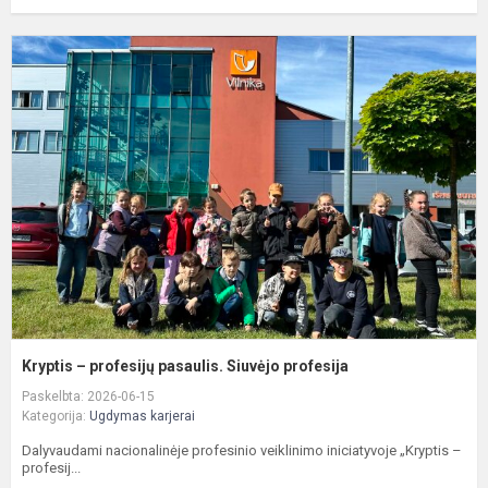
K
–
p
p
S
p
Kryptis – profesijų pasaulis. Siuvėjo profesija
Paskelbta: 2026-06-15
Kategorija:
Ugdymas karjerai
Dalyvaudami nacionalinėje profesinio veiklinimo iniciatyvoje „Kryptis –
profesij...