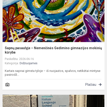
G
g
m
kū
Sapnų pasaulyje – Nemenčinės Gedimino gimnazijos mokinių
kūryba
Paskelbta: 2026-06-16
Kategorija:
Didžiuojamės
Kartais sapnai gimsta tyloje – iš nuojautos, spalvos, netikėtai mintyse
pasirodž...
Plačiau
N
G