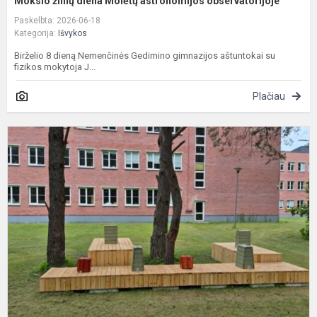
Mokslo žinių diena Molėtų astronomijos observatorijoje
Paskelbta: 2026-06-18
Kategorija:
Išvykos
Birželio 8 dieną Nemenčinės Gedimino gimnazijos aštuntokai su
fizikos mokytoja J...
Plačiau
I
d
t
v
p