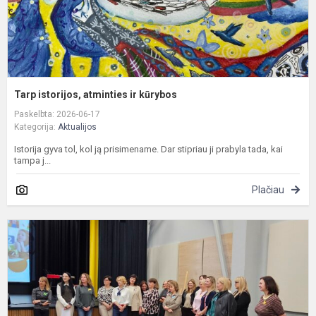
Tarp istorijos, atminties ir kūrybos
Paskelbta: 2026-06-17
Kategorija:
Aktualijos
Istorija gyva tol, kol ją prisimename. Dar stipriau ji prabyla tada, kai
tampa j...
Plačiau
Ž
m
–
d
a