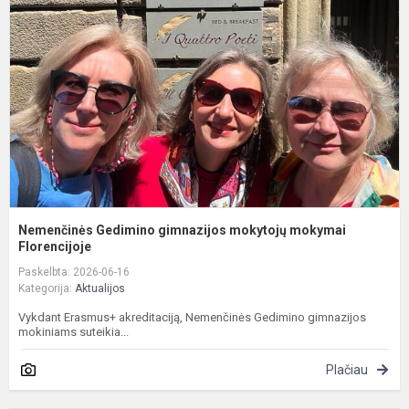
g
m
m
F
Nemenčinės Gedimino gimnazijos mokytojų mokymai
Florencijoje
Paskelbta: 2026-06-16
Kategorija:
Aktualijos
Vykdant Erasmus+ akreditaciją, Nemenčinės Gedimino gimnazijos
mokiniams suteikia...
Plačiau