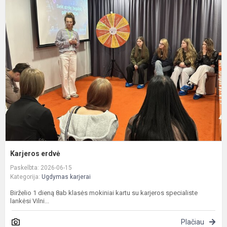
K
e
Karjeros erdvė
Paskelbta: 2026-06-15
Kategorija:
Ugdymas karjerai
Birželio 1 dieną 8ab klasės mokiniai kartu su karjeros specialiste
lankėsi Vilni...
Plačiau