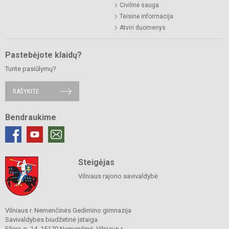
Civilinė sauga
Teisinė informacija
Atviri duomenys
Pastebėjote klaidų?
Turite pasiūlymų?
RAŠYKITE
Bendraukime
Steigėjas
Vilniaus rajono savivaldybė
Vilniaus r. Nemenčinės Gedimino gimnazija
Savivaldybės biudžetinė įstaiga
Ežero g. 14, 15170 Nemenčinė, Vilniaus r.