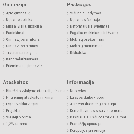
Gimnazija
Paslaugos
Apie gimnaziją
Vidurinis ugdymas
Ugdymo aplinka
Ugdymas šeimoje
Misija, vizija, filosofija
Neformalusis švietimas
Pasiekimai
Pagalba mokiniams ir tėvams
Gimnazijos simboliai
Mokinių pavėžėjimas
Gimnazijos himnas
Mokinių maitinimas
Tradiciniai renginiai
Biblioteka
Bendradarbiavimas
Priėmimas į gimnaziją
Ataskaitos
Informacija
Biudžeto vykdymo ataskaitų rinkiniai
Nuorodos
Finansinių ataskaitų rinkiniai
Laisvos darbo vietos
Lėšos veiklai viešinti
Asmens duomenų apsauga
Projektai
Konsultavimasis su visuomene
Viešieji pirkimai
Dažniausiai užduodami klausimai
1,2% parama
Pranešėjų apsauga
Korupcijos prevencija