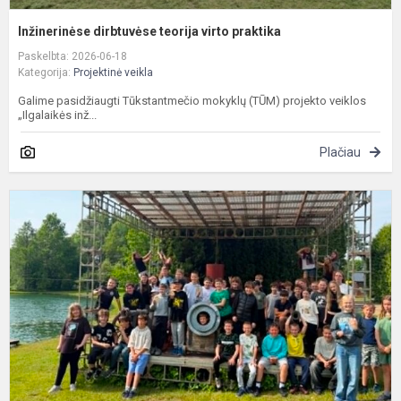
Inžinerinėse dirbtuvėse teorija virto praktika
Paskelbta: 2026-06-18
Kategorija:
Projektinė veikla
Galime pasidžiaugti Tūkstantmečio mokyklų (TŪM) projekto veiklos
„Ilgalaikės inž...
Plačiau
N
d
Ž
p