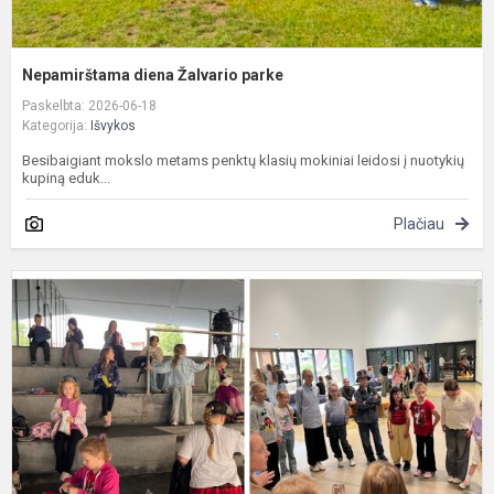
Nepamirštama diena Žalvario parke
Paskelbta: 2026-06-18
Kategorija:
Išvykos
Besibaigiant mokslo metams penktų klasių mokiniai leidosi į nuotykių
kupiną eduk...
Plačiau
K
s
„