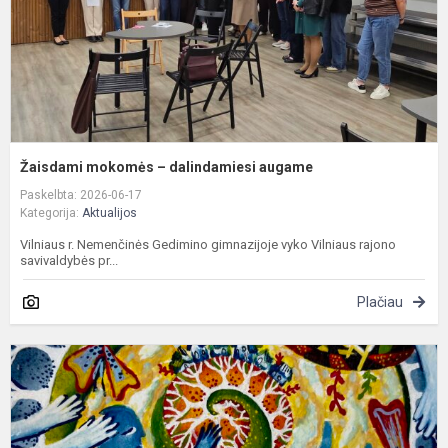
Žaisdami mokomės – dalindamiesi augame
Paskelbta: 2026-06-17
Kategorija:
Aktualijos
Vilniaus r. Nemenčinės Gedimino gimnazijoje vyko Vilniaus rajono
savivaldybės pr...
Plačiau
S
p
–
N