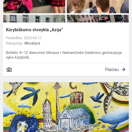
Kūrybiškumo stovykla „Azija“
Paskelbta: 2026-06-17
Kategorija:
Aktualijos
Birželio 9–12 dienomis Vilniaus r. Nemenčinės Gedimino gimnazijoje
vyko kūrybišk...
Plačiau
T
i
a
ir
k