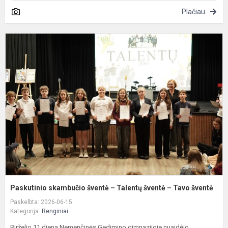
Plačiau
P
s
š
–
T
š
–
T
š
Paskutinio skambučio šventė – Talentų šventė – Tavo šventė
Paskelbta: 2026-06-15
Kategorija:
Renginiai
Birželio 11 dieną Nemenčinės Gedimino gimnazijoje nuaidėjo