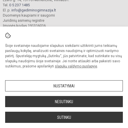
Tel.
0 5 237 1485
El. p.
info@gediminogimnazija.lt
Duomenys kaupiami ir saugomi
Juridinių asmenų registre
Įmonės kodas 191316016
Šioje svetainėje naudojame slapukus siekdami užtikrinti jums teikiamų
© 2025. Vilniaus r. Nemenčinės Gedimino gimnazija. Visos teisės saugomos.
Kopijuoti turinį be raštiško įstaigos administracijos sutikimo griežtai draudžiama.
paslaugų kokybę, analizuoti svetainės naudojimą ir optimizuoti naršymo
patirtį. Spustelėję mygtuką „Sutinku“, jūs patvirtinate, kad sutinkate su visų
Versija neįgaliesiems
Slapukų valdymas
slapukų naudojimu šioje svetainėje. Jei norite atšaukti arba pakeisti savo
sutikimus, prašome apsilankyti
slapukų valdymo puslapyje
.
Sumanus būdas atnaujinti
mokyklos interneto
svetainę
NUSTATYMAI
NESUTINKU
SUTINKU