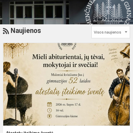
RSS
Naujienos
A
į
š