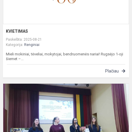
KVIETIMAS
Paskelbta: 2025-08-21
Kategorija:
Renginiai
Mieli mokiniai, tėveliai, mokytojai, bendruomenės nariai! Rugsėjo 1-oji
šiemet –...
Plačiau
V
r.
m
m
p
k
„