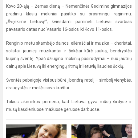
Kovo 20-ąją – Žemės dieną – Nemenčinės Gedimino gimnazijos
pradinių klasių mokiniai pasitiko su prasmingu raginimu:
„Švęskime Lietuvą!“, kviesdami paminėti Lietuvai svarbias
pavasario datas nuo Vasario 16-osios iki Kovo 11-osios.
Renginio metu skambėjo dainos, eilėraščiai ir muzika – choristai,
solistai, jaunieji muzikantai ir šokėjai kūrė jaukią, bendrystės
kupiną šventę. Ypač džiugino mokinių pasirodymai – nuo jautrių
dainų apie Lietuvą iki energingų ritmų ir lietuvių liaudies šokių.
Šventės pabaigoje visi susibūrė į bendrą ratelį – simbolį vienybės,
draugystės ir meilės savo kraštui.
Tokios akimirkos primena, kad Lietuva gyva mūsų širdyse ir
mūsų kasdieniuose mažuose geruose darbuose.