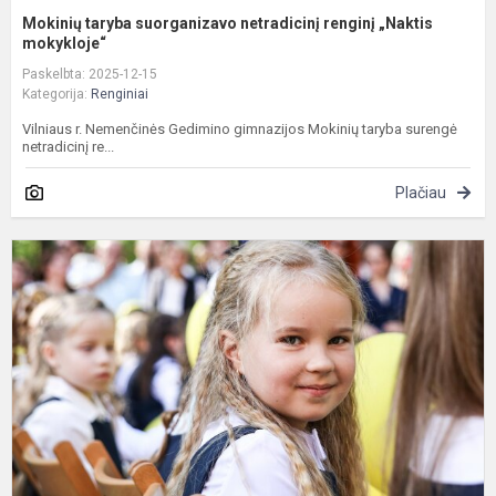
Mokinių taryba suorganizavo netradicinį renginį „Naktis
mokykloje“
Paskelbta: 2025-12-15
Kategorija:
Renginiai
Vilniaus r. Nemenčinės Gedimino gimnazijos Mokinių taryba surengė
netradicinį re...
Plačiau
Y
n
m
m
p