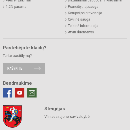
Viešieji pirkimai
Dažniausiai užduodami klausimai
1,2% parama
Pranešėjų apsauga
Korupcijos prevencija
Civilinė sauga
Teisinė informacija
Atviri duomenys
Pastebėjote klaidų?
Turite pasiūlymų?
RAŠYKITE
Bendraukime
Steigėjas
Vilniaus rajono savivaldybė