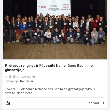
r
ir
P
s
N
G
g
PI dienos renginys ir PI savaitė Nemenčinės Gedimino
gimnazijoje
Paskelbta: 2026-03-20
Kategorija:
Renginiai
Kovo 9–13 dienomis Nemenčinės Gedimino gimnazijoje vyko PI
savaitė, skirta viena...
Plačiau