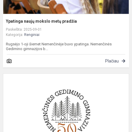
Ypatinga naujų mokslo metų pradžia
Paskelbta: 2025-09-01
Kategorija:
Renginiai
Rugsėjo 1-oji šiemet Nemenčinėje buvo ypatinga. Nemenčinės
Gedimino gimnazijos b...
Plačiau
K