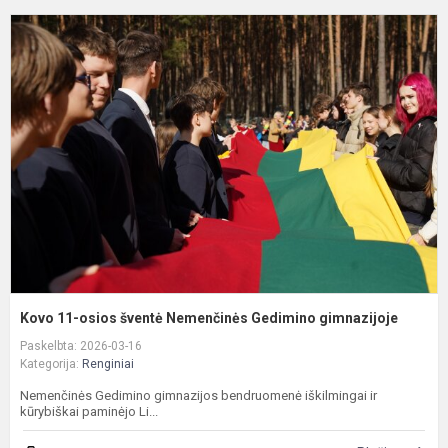
K
1
o
š
N
G
g
Kovo 11-osios šventė Nemenčinės Gedimino gimnazijoje
Paskelbta: 2026-03-16
Kategorija:
Renginiai
Nemenčinės Gedimino gimnazijos bendruomenė iškilmingai ir
kūrybiškai paminėjo Li...