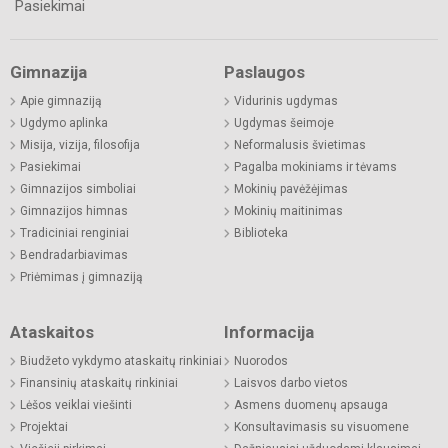
Pasiekimai
Gimnazija
Paslaugos
Apie gimnaziją
Vidurinis ugdymas
Ugdymo aplinka
Ugdymas šeimoje
Misija, vizija, filosofija
Neformalusis švietimas
Pasiekimai
Pagalba mokiniams ir tėvams
Gimnazijos simboliai
Mokinių pavėžėjimas
Gimnazijos himnas
Mokinių maitinimas
Tradiciniai renginiai
Biblioteka
Bendradarbiavimas
Priėmimas į gimnaziją
Ataskaitos
Informacija
Biudžeto vykdymo ataskaitų rinkiniai
Nuorodos
Finansinių ataskaitų rinkiniai
Laisvos darbo vietos
Lėšos veiklai viešinti
Asmens duomenų apsauga
Projektai
Konsultavimasis su visuomene