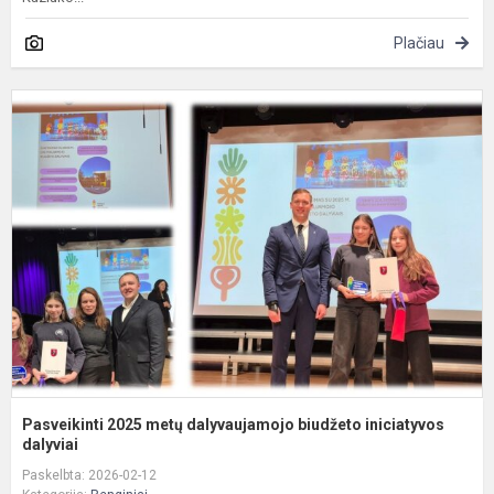
Plačiau
P
2
m
d
b
i
da
Pasveikinti 2025 metų dalyvaujamojo biudžeto iniciatyvos
dalyviai
Paskelbta: 2026-02-12