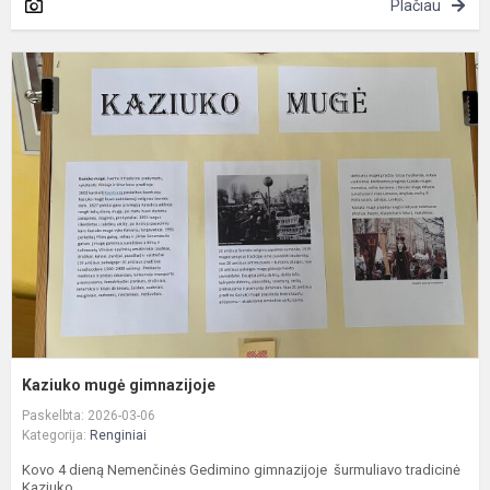
Plačiau
K
m
g
Kaziuko mugė gimnazijoje
Paskelbta: 2026-03-06
Kategorija:
Renginiai
Kovo 4 dieną Nemenčinės Gedimino gimnazijoje šurmuliavo tradicinė
Kaziuko...