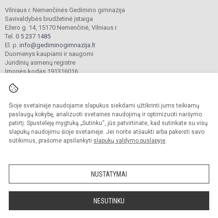
Vilniaus r. Nemenčinės Gedimino gimnazija
Savivaldybės biudžetinė įstaiga
Ežero g. 14, 15170 Nemenčinė, Vilniaus r.
Tel.
0 5 237 1485
El. p.
info@gediminogimnazija.lt
Duomenys kaupiami ir saugomi
Juridinių asmenų registre
Įmonės kodas 191316016
Šioje svetainėje naudojame slapukus siekdami užtikrinti jums teikiamų
© 2025. Vilniaus r. Nemenčinės Gedimino gimnazija. Visos teisės saugomos.
Kopijuoti turinį be raštiško įstaigos administracijos sutikimo griežtai draudžiama.
paslaugų kokybę, analizuoti svetainės naudojimą ir optimizuoti naršymo
patirtį. Spustelėję mygtuką „Sutinku“, jūs patvirtinate, kad sutinkate su visų
Versija neįgaliesiems
Slapukų valdymas
slapukų naudojimu šioje svetainėje. Jei norite atšaukti arba pakeisti savo
sutikimus, prašome apsilankyti
slapukų valdymo puslapyje
.
Sumanus būdas atnaujinti
mokyklos interneto
svetainę
NUSTATYMAI
NESUTINKU