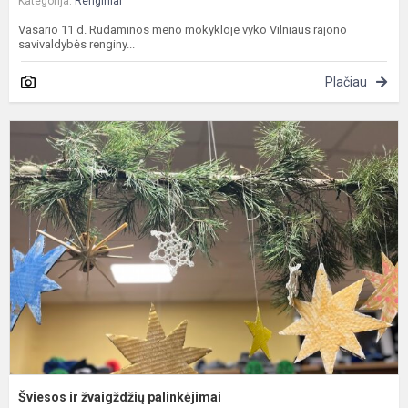
Kategorija:
Renginiai
Vasario 11 d. Rudaminos meno mokykloje vyko Vilniaus rajono
savivaldybės renginy...
Plačiau
Š
ir
ž
p
Šviesos ir žvaigždžių palinkėjimai