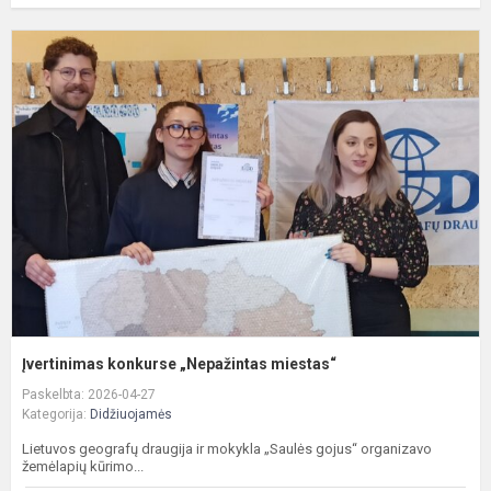
Į
k
„
m
Įvertinimas konkurse „Nepažintas miestas“
Paskelbta: 2026-04-27
Kategorija:
Didžiuojamės
Lietuvos geografų draugija ir mokykla „Saulės gojus“ organizavo
žemėlapių kūrimo...