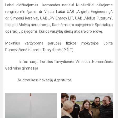
Labai didžiuojamės komandos nariais! Nuoširdžiai dėkojame
renginio rėmėjams: dr. Vladui Lašui, UAB „Arginta Engineering“,
dr. Simonui Kareivai, UAB „PV Energy LT“, UAB „Melius Futurum“,
taip pat Molėtų aerodromui, Karinėms oro pajėgoms ir Specialiųjų
operacijų pajėgoms, kurios varžybų dieną atidarė oro erdvę.
Mokinius varžyboms paruošė fizikos mokytojos Jolita
Puncevičienė ir Loreta Tarvydienė (LY4LT).
Informacija: Loretos Tarvydienės, Vilniaus r. Nemenčinės
Gedimino gimnazija
Nuotraukos: Inovacijų Agentūros