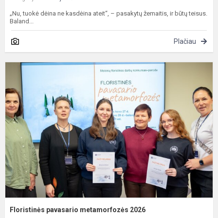
„Nu, tuokė dėina ne kasdėina ateit“, – pasakytų žemaitis, ir būtų teisus.
Baland...
Plačiau
F
p
m
2
Floristinės pavasario metamorfozės 2026