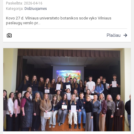
Paskelbta: 2026-04-16
Kategorija:
Didžiuojamės
Kovo 27 d. Vilniaus universiteto botanikos sode vyko Vilniaus
paslaugų verslo pr...
Plačiau
R
s
a
k
n
ž
į