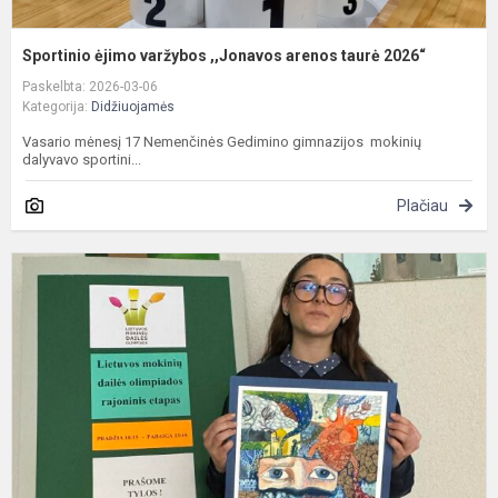
Sportinio ėjimo varžybos ,,Jonavos arenos taurė 2026“
Paskelbta: 2026-03-06
Kategorija:
Didžiuojamės
Vasario mėnesį 17 Nemenčinės Gedimino gimnazijos mokinių
dalyvavo sportini...
Plačiau
V
r
m
d
o