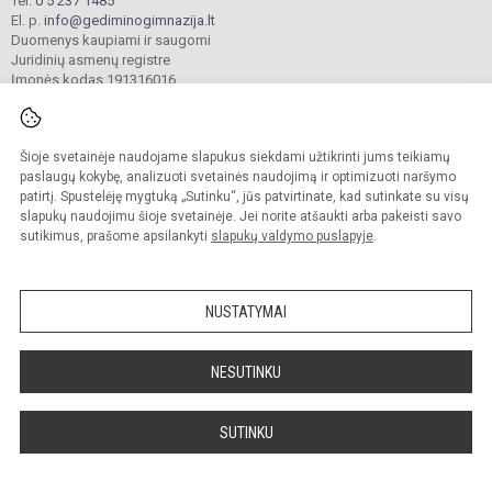
Tel.
0 5 237 1485
El. p.
info@gediminogimnazija.lt
Duomenys kaupiami ir saugomi
Juridinių asmenų registre
Įmonės kodas 191316016
Šioje svetainėje naudojame slapukus siekdami užtikrinti jums teikiamų
© 2025. Vilniaus r. Nemenčinės Gedimino gimnazija. Visos teisės saugomos.
Kopijuoti turinį be raštiško įstaigos administracijos sutikimo griežtai draudžiama.
paslaugų kokybę, analizuoti svetainės naudojimą ir optimizuoti naršymo
patirtį. Spustelėję mygtuką „Sutinku“, jūs patvirtinate, kad sutinkate su visų
Versija neįgaliesiems
Slapukų valdymas
slapukų naudojimu šioje svetainėje. Jei norite atšaukti arba pakeisti savo
sutikimus, prašome apsilankyti
slapukų valdymo puslapyje
.
Sumanus būdas atnaujinti
mokyklos interneto
svetainę
NUSTATYMAI
NESUTINKU
SUTINKU