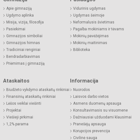
Apie gimnaziją
Vidurinis ugdymas
Ugdymo aplinka
Ugdymas šeimoje
Misija, vizija, filosofija
Neformalusis švietimas
Pasiekimai
Pagalba mokiniams ir tėvams
Gimnazijos simboliai
Mokinių pavėžėjimas
Gimnazijos himnas
Mokinių maitinimas
Tradiciniai renginiai
Biblioteka
Bendradarbiavimas
Priėmimas į gimnaziją
Ataskaitos
Informacija
Biudžeto vykdymo ataskaitų rinkiniai
Nuorodos
Finansinių ataskaitų rinkiniai
Laisvos darbo vietos
Lėšos veiklai viešinti
Asmens duomenų apsauga
Projektai
Konsultavimasis su visuomene
Viešieji pirkimai
Dažniausiai užduodami klausimai
1,2% parama
Pranešėjų apsauga
Korupcijos prevencija
Civilinė sauga