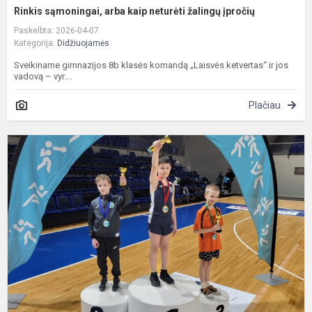
Rinkis sąmoningai, arba kaip neturėti žalingų įpročių
Paskelbta: 2026-04-07
Kategorija:
Didžiuojamės
Sveikiname gimnazijos 8b klasės komandą „Laisvės ketvertas“ ir jos
vadovą – vyr....
Plačiau
S
ė
v
,
a
t
2