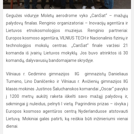
Gegužės viduryje Molėtų aerodrome vyko „CanSat“ – mažųjų
palydovų finalas. Renginio organizatoriai – Inovacijų agentūra ir
Lietuvos etnokosmologijos muziejus. Renginio partneriai:
Europos kosmoso agentūra, VILNIUS TECH ir Nacionalinis fizinių ir
technologijos mokslų centras. „CanSat“ finale varžėsi 21
komanda iš įvairių Lietuvos mokyklų. Jos buvo atrinktos iš 30
komandų, dalyvavusių bandomajame skrydyje.
Vilniaus r. Gedimino gimnazijos IIG gimnazistų Danieliaus
Tumėno, Lino Danilčenko ir Vilniaus r. Avižienių gimnazijos IIG
klasės mokinės Justinos Šaluchanskos komandai „Oscar“ pavyko
į 1200 metrų aukštį raketa iškelti savo mažąjį palydovą ir,
sėkmingai jį nuleidus, pelnyti I vietą. Pagrindinis prizas – išvyka į
Europos kosmoso agentūros centrą Nyderlanduose atstovauti
Lietuvą. Mokiniai galės patirti, ką reiškia būti inžinieriumi vienai
dienai.