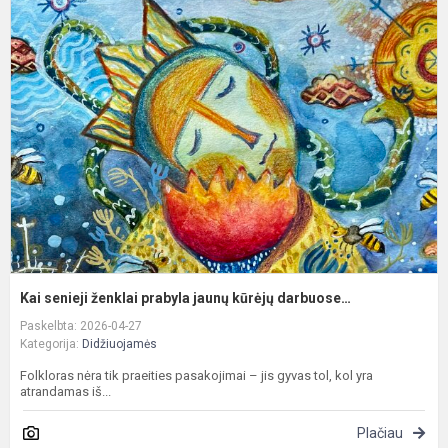
K
s
ž
p
j
k
d
Kai senieji ženklai prabyla jaunų kūrėjų darbuose…
Paskelbta: 2026-04-27
Kategorija:
Didžiuojamės
Folkloras nėra tik praeities pasakojimai – jis gyvas tol, kol yra
atrandamas iš...
Plačiau