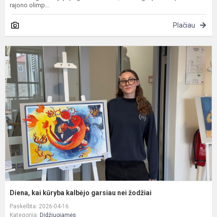
rajono olimp...
Plačiau
D
k
k
k
g
n
ž
Diena, kai kūryba kalbėjo garsiau nei žodžiai
Paskelbta: 2026-04-16
Kategorija:
Didžiuojamės