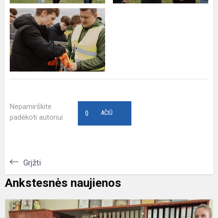
Nepamirškite
0
AČIŪ
padėkoti autoriui
Grįžti
Ankstesnės naujienos
Š
v