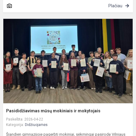
Plačiau
P
m
m
ir
m
Pasididžiavimas mūsų mokiniais ir mokytojais
Paskelbta: 2026-04-22
Kategorija:
Didžiuojamės
Šiandien gimnazijoje pagerbti mokiniai, sėkmingai pasirodę Vilniaus