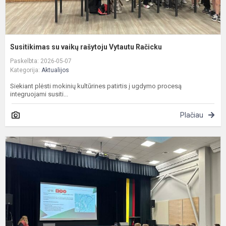
Susitikimas su vaikų rašytoju Vytautu Račicku
Paskelbta: 2026-05-07
Kategorija:
Aktualijos
Siekiant plėsti mokinių kultūrines patirtis į ugdymo procesą
integruojami susiti...
Plačiau
P
a