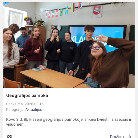
G
p
Geografijos pamoka
Paskelbta: 2026-03-16
Kategorija:
Aktualijos
Kovo 3 d. 8b klasėje geografijos pamokoje lankėsi kviestinis svečias ir
visuomen...
Plačiau