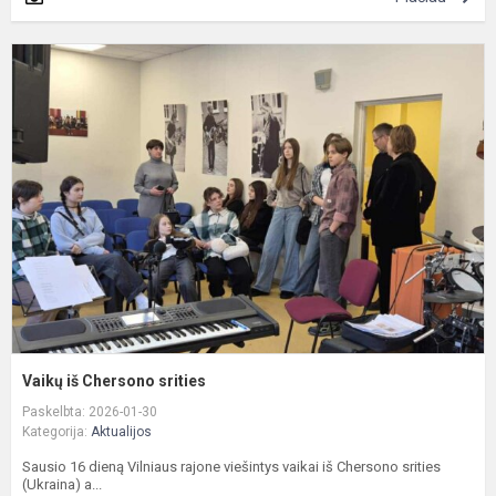
V
i
C
s
Vaikų iš Chersono srities
Paskelbta: 2026-01-30
Kategorija:
Aktualijos
Sausio 16 dieną Vilniaus rajone viešintys vaikai iš Chersono srities
(Ukraina) a...