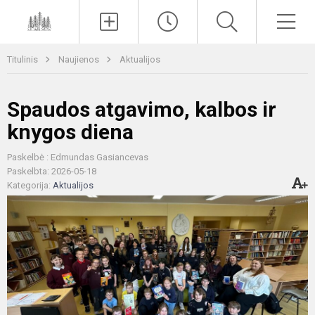
Paieška
Men
Titulinis
Naujienos
Aktualijos
Spaudos atgavimo, kalbos ir
knygos diena
Paskelbė : Edmundas Gasiancevas
Paskelbta: 2026-05-18
Kategorija:
Aktualijos