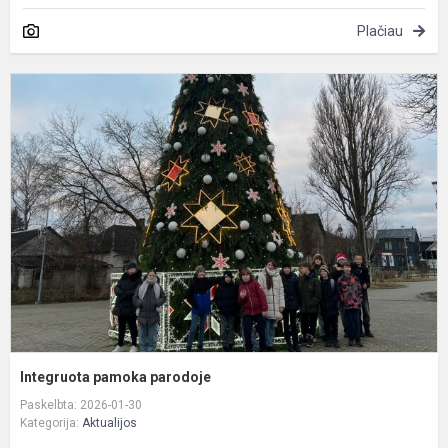
Plačiau
I
p
p
Integruota pamoka parodoje
Paskelbta: 2026-01-30
Kategorija:
Aktualijos