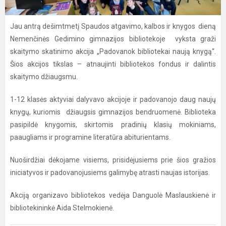
Jau antrą dešimtmetį Spaudos atgavimo, kalbos ir knygos dieną
Nemenčinės Gedimino gimnazijos bibliotekoje vyksta graži
skaitymo skatinimo akcija „Padovanok bibliotekai naują knygą“.
Šios akcijos tikslas – atnaujinti bibliotekos fondus ir dalintis
skaitymo džiaugsmu.
1-12 klasės aktyviai dalyvavo akcijoje ir padovanojo daug naujų
knygų, kuriomis džiaugsis gimnazijos bendruomenė. Biblioteka
pasipildė knygomis, skirtomis pradinių klasių mokiniams,
paaugliams ir programine literatūra abiturientams.
Nuoširdžiai dėkojame visiems, prisidėjusiems prie šios gražios
iniciatyvos ir padovanojusiems galimybę atrasti naujas istorijas.
Akciją organizavo bibliotekos vedėja Danguolė Maslauskienė ir
bibliotekininkė Aida Stelmokienė.