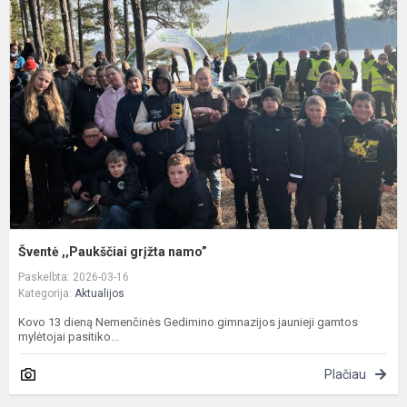
,
g
n
Šventė ,,Paukščiai grįžta namo”
Paskelbta: 2026-03-16
Kategorija:
Aktualijos
Kovo 13 dieną Nemenčinės Gedimino gimnazijos jaunieji gamtos
mylėtojai pasitiko...
Plačiau