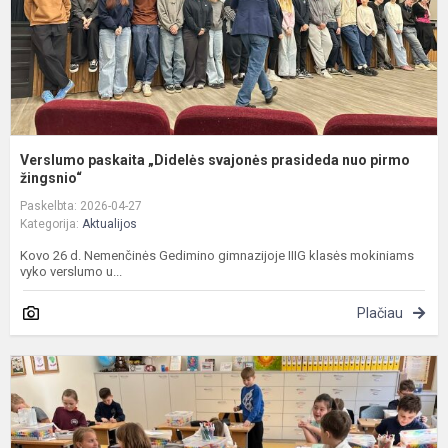
p
ži
Verslumo paskaita „Didelės svajonės prasideda nuo pirmo
žingsnio“
Paskelbta: 2026-04-27
Kategorija:
Aktualijos
Kovo 26 d. Nemenčinės Gedimino gimnazijoje IIIG klasės mokiniams
vyko verslumo u...
Plačiau
S
m