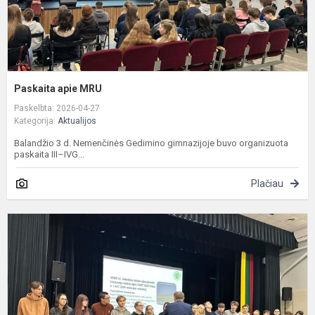
Paskaita apie MRU
Paskelbta: 2026-04-27
Kategorija:
Aktualijos
Balandžio 3 d. Nemenčinės Gedimino gimnazijoje buvo organizuota
paskaita III–IVG...
Plačiau
V
p
„
s
p
n