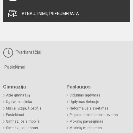
ATNAUJINIMŲ PRENUMERATA
Tvarkaraščiai
Pasiekimai
Gimnazija
Paslaugos
Apie gimnaziją
Vidurinis ugdymas
Ugdymo aplinka
Ugdymas šeimoje
Misija, vizija, filosofija
Neformalusis švietimas
Pasiekimai
Pagalba mokiniams ir tėvams
Gimnazijos simboliai
Mokinių pavėžėjimas
Gimnazijos himnas
Mokinių maitinimas