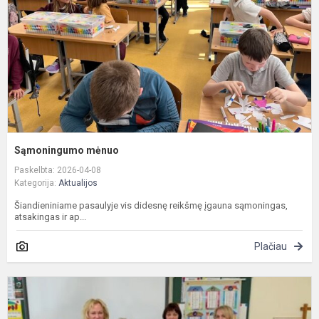
Sąmoningumo mėnuo
Paskelbta: 2026-04-08
Kategorija:
Aktualijos
Šiandieniniame pasaulyje vis didesnę reikšmę įgauna sąmoningas,
atsakingas ir ap...
Plačiau
P
„
ū