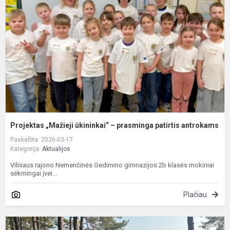
–
p
p
a
Projektas „Mažieji ūkininkai“ – prasminga patirtis antrokams
Paskelbta: 2026-03-17
Kategorija:
Aktualijos
Vilniaus rajono Nemenčinės Gedimino gimnazijos 2b klasės mokiniai
sėkmingai įvei...
Plačiau
Š