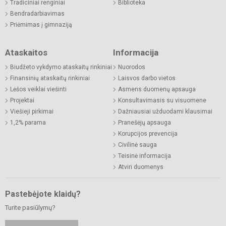
Tradiciniai renginiai
Biblioteka
Bendradarbiavimas
Priėmimas į gimnaziją
Ataskaitos
Informacija
Biudžeto vykdymo ataskaitų rinkiniai
Nuorodos
Finansinių ataskaitų rinkiniai
Laisvos darbo vietos
Lėšos veiklai viešinti
Asmens duomenų apsauga
Projektai
Konsultavimasis su visuomene
Viešieji pirkimai
Dažniausiai užduodami klausimai
1,2% parama
Pranešėjų apsauga
Korupcijos prevencija
Civilinė sauga
Teisinė informacija
Atviri duomenys
Pastebėjote klaidų?
Turite pasiūlymų?