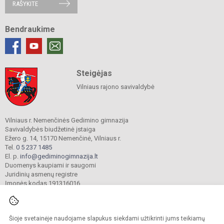
RAŠYKITE
Bendraukime
Steigėjas
Vilniaus rajono savivaldybė
Vilniaus r. Nemenčinės Gedimino gimnazija
Savivaldybės biudžetinė įstaiga
Ežero g. 14, 15170 Nemenčinė, Vilniaus r.
Tel.
0 5 237 1485
El. p.
info@gediminogimnazija.lt
Duomenys kaupiami ir saugomi
Juridinių asmenų registre
Įmonės kodas 191316016
Šioje svetainėje naudojame slapukus siekdami užtikrinti jums teikiamų
© 2025. Vilniaus r. Nemenčinės Gedimino gimnazija. Visos teisės saugomos.